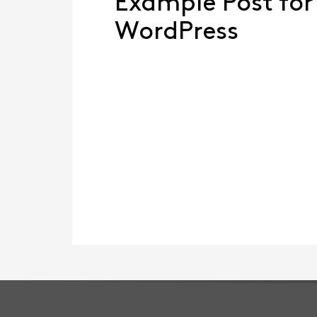
Example Post for
WordPress