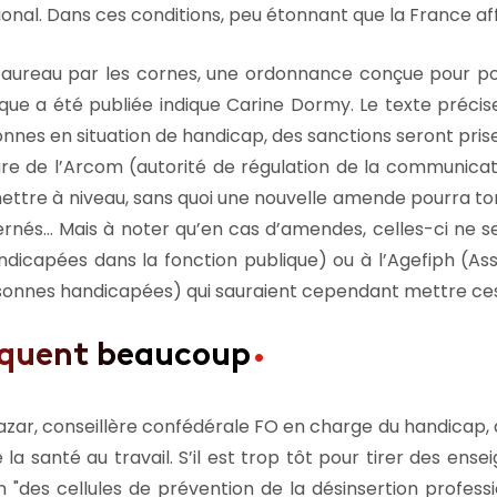
ional. Dans ces conditions, peu étonnant que la France af
le taureau par les cornes, une ordonnance conçue pour po
ique a été publiée indique Carine Dormy. Le texte précis
nnes en situation de handicap, des sanctions seront prise
re de l’Arcom (autorité de régulation de la communicat
e mettre à niveau, sans quoi une nouvelle amende pourra t
ernés… Mais à noter qu’en cas d’amendes, celles-ci ne 
ndicapées dans la fonction publique) ou à l’Agefiph (As
ersonnes handicapées) qui sauraient cependant mettre ces 
quent beaucoup
tazar, conseillère confédérale FO en charge du handicap, 
 la santé au travail. S’il est trop tôt pour tirer des e
on
des cellules de prévention de la désinsertion profes