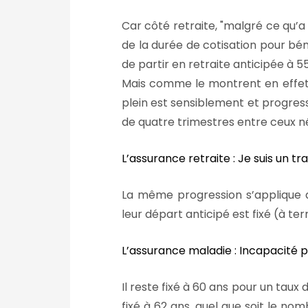
Car côté retraite,
malgré ce qu’a
de la durée de cotisation pour béné
de partir en retraite anticipée à 5
Mais comme le montrent en effet l
plein est sensiblement et progres
de quatre trimestres entre ceux né
L’assurance retraite : Je suis un t
La même progression s’applique 
leur départ anticipé est fixé (à te
L’assurance maladie : Incapacité p
Il reste fixé à 60 ans pour un taux
fixé à 62 ans, quel que soit le no