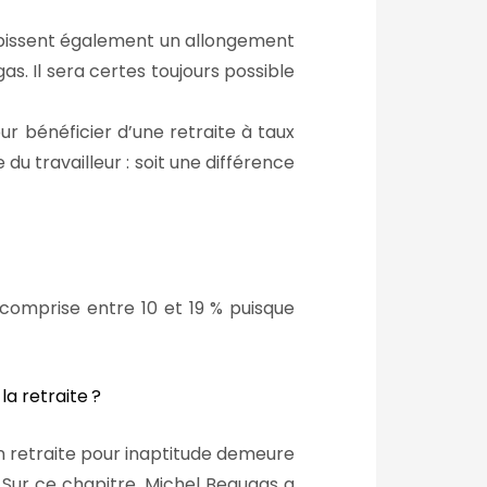
bissent également un allongement
. Il sera certes toujours possible
r bénéficier d’une retraite à taux
 travailleur : soit une différence
omprise entre 10 et 19
% puisque
la retraite
?
en retraite pour inaptitude demeure
. Sur ce chapitre, Michel Beaugas a