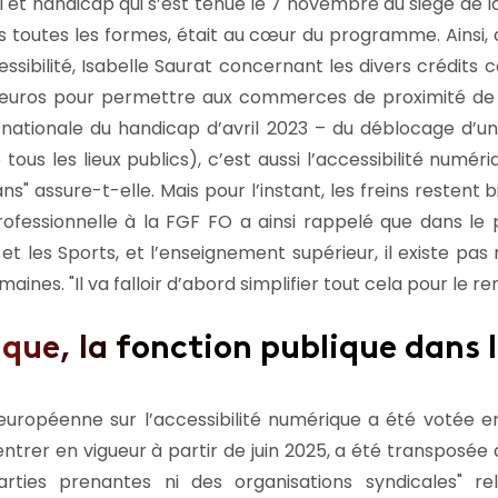
l et handicap qui s’est tenue le 7 novembre au siège de l
ous toutes les formes, était au cœur du programme. Ainsi,
essibilité, Isabelle Saurat concernant les divers crédits
s d’euros pour permettre aux commerces de proximité 
ationale du handicap d’avril 2023 – du déblocage d’un 
e tous les lieux publics), c’est aussi l’accessibilité numér
ans
assure-t-elle. Mais pour l’instant, les freins restent
rofessionnelle à la FGF FO a ainsi rappelé que dans le 
 et les Sports, et l’enseignement supérieur, il existe pa
umaines.
Il va falloir d’abord simplifier tout cela pour le r
que, la fonction publique dans l
européenne sur l’accessibilité numérique a été votée 
ntrer en vigueur à partir de juin 2025, a été transposée 
arties prenantes ni des organisations syndicales
rel