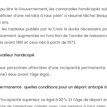
 pu dire le Gouvernement, les camarades handicapés su
ficier d’une retraite à taux plein
a résumé Michel Beaugas
5 ans.
es tableaux publiés par la Cnav la durée nécessaire pou
sivement augmentée en fonction de l’année de naissance du
s avant 1961 et ceux nés à partir de 1973.
ravailleur handicapé
aux personnes affectées d’une incapacité permanente c
rme) deux avant l’âge légal…
ermanente : quelles conditions pour un départ anticipé à 
 d’incapacité supérieur ou égal à 20
%. Et l’âge de départ 
mbre de trimestres cotisés, avec une pension à taux plein