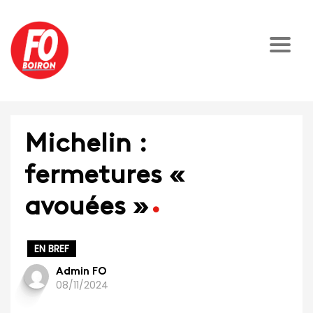
Michelin :
fermetures «
avouées »
EN BREF
Admin FO
08/11/2024