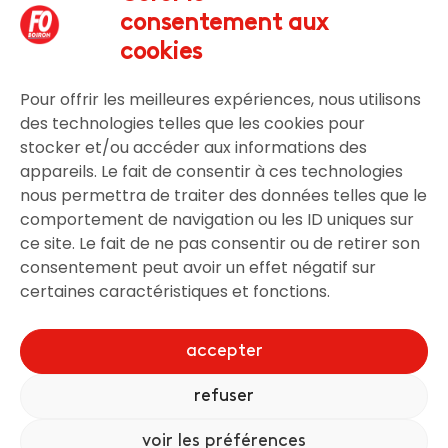
Nous rejoindre
consentement aux
Nous contacter
cookies
Pour offrir les meilleures expériences, nous utilisons
Légal
des technologies telles que les cookies pour
stocker et/ou accéder aux informations des
Mentions légales
appareils. Le fait de consentir à ces technologies
nous permettra de traiter des données telles que le
comportement de navigation ou les ID uniques sur
ce site. Le fait de ne pas consentir ou de retirer son
Gestion utilisateur
consentement peut avoir un effet négatif sur
certaines caractéristiques et fonctions.
Connexion
S’inscrire
accepter
refuser
Conçu par
NC Solutions
- Tous droits réservés
voir les préférences