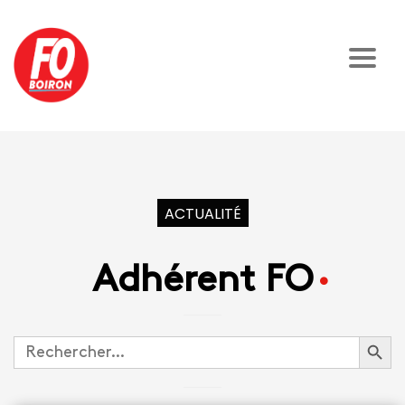
ACTUALITÉ
Adhérent FO
Search Button
Search
for: